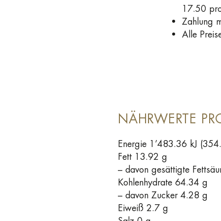
17.50 pro
Zahlung m
Alle Prei
NÄHRWERTE PR
Energie 1’483.36 kJ (354.
Fett 13.92 g
– davon gesättigte Fettsä
Kohlenhydrate 64.34 g
– davon Zucker 4.28 g
Eiweiß 2.7 g
Salz 0 g