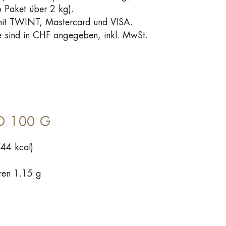
 Paket über 2 kg).
it TWINT, Mastercard und VISA.
se sind in CHF angegeben, inkl. MwSt.
O 100 G
44 kcal)
uren 1.15 g