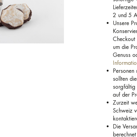
Lieferzeit
2 und 5 Ar
Unsere Pr
Konservie
Checkout 
um die Pr
Genuss od
Informati
Personen m
sollten di
sorgfältig
auf der P
Zurzeit we
Schweiz ve
kontaktier
Die Versa
berechnet